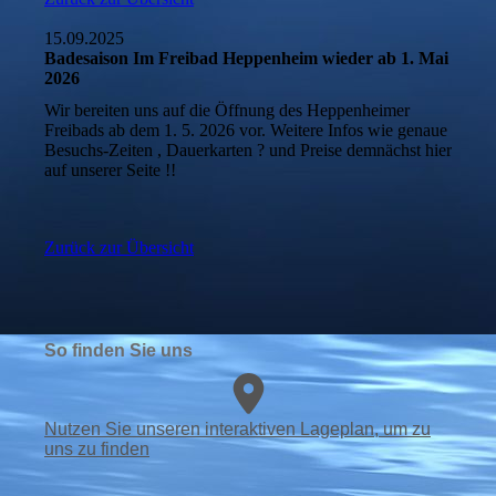
15.09.2025
Badesaison Im Freibad Heppenheim wieder ab 1. Mai
2026
Wir bereiten uns auf die Öffnung des Heppenheimer
Freibads ab dem 1. 5. 2026 vor. Weitere Infos wie genaue
Besuchs-Zeiten , Dauerkarten ? und Preise demnächst hier
auf unserer Seite !!
Zurück zur Übersicht
So finden Sie uns
Nutzen Sie unseren interaktiven La­ge­plan, um zu
uns zu finden