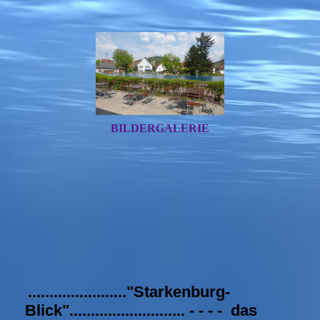
BILDERGALERIE
......................."Starkenburg-
Blick"........................... - - - - das